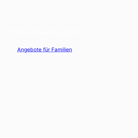
© 2025 Sozialraum Bergedorf
Angebote für Familien
Sozialräume in Hamburg Bergedorf
Einrichtungen mit sozialen Angeboten
Allgemeiner Sozialer Dienst
Fachkräfte Netzwerk
Kontakt
Träger
Datenschutzerklärung
Impressum